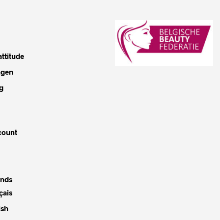
ttitude
ngen
g
count
ands
çais
ish