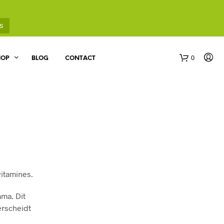
s
0
HOP
BLOG
CONTACT
itamines.
ma. Dit
rscheidt