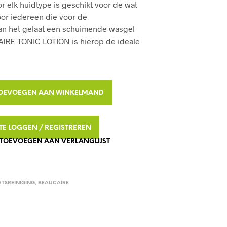
r elk huidtype is geschikt voor de wat
D
oor iedereen die voor de
U
C
van het gelaat een schuimende wasgel
T
AIRE TONIC LOTION is hierop de ideale
E
N
I
N
J
A
OEVOEGEN AAN WINKELMAND
E
L
W
I
T
N
N TE LOGGEN / REGISTREREN
E
K
TOEVOEGEN AAN VERLANGLIJST
E
R
L
N
M
A
A
N
T
HTSREINIGING
,
BEAUCAIRE
D
I
.
V
E