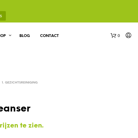
s
0
HOP
BLOG
CONTACT
1. GEZICHTSREINIGING
G
eanser
E
E
N
ijzen te zien.
P
R
O