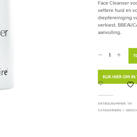
Face Cleanser voo
vettere huid en v
dieptereiniging 
verkiest. BBEAUC
aanvulling.
T
KLIK HIER OM I
ARTIKELNUMMER:
114
CATEGORIEËN:
1. GEZIC