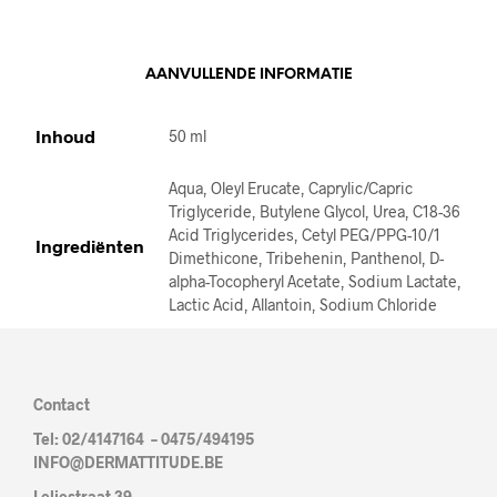
I
V
E
AANVULLENDE INFORMATIE
:
Inhoud
50 ml
Aqua, Oleyl Erucate, Caprylic/Capric
Triglyceride, Butylene Glycol, Urea, C18-36
Acid Triglycerides, Cetyl PEG/PPG-10/1
Ingrediënten
Dimethicone, Tribehenin, Panthenol, D-
alpha-Tocopheryl Acetate, Sodium Lactate,
Lactic Acid, Allantoin, Sodium Chloride
Contact
Tel: 02/4147164 – 0475/494195
INFO@DERMATTITUDE.BE
Leliestraat 39,