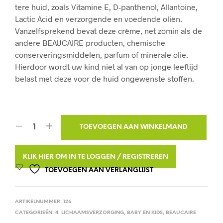
tere huid, zoals Vitamine E, D-panthenol, Allantoine,
Lactic Acid en verzorgende en voedende oliën.
Vanzelfsprekend bevat deze crème, net zomin als de
andere BEAUCAIRE producten, chemische
conserveringsmiddelen, parfum of minerale olie.
Hierdoor wordt uw kind niet al van op jonge leeftijd
belast met deze voor de huid ongewenste stoffen.
A
TOEVOEGEN AAN WINKELMAND
L
T
KLIK HIER OM IN TE LOGGEN / REGISTREREN
E
TOEVOEGEN AAN VERLANGLIJST
R
N
ARTIKELNUMMER:
126
A
CATEGORIEËN:
4. LICHAAMSVERZORGING
,
BABY EN KIDS
,
BEAUCAIRE
T