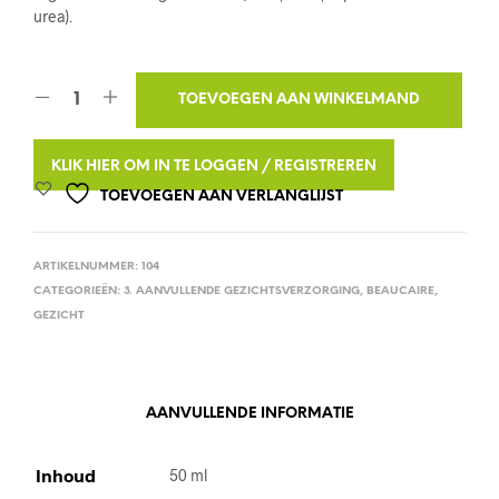
urea).
A
TOEVOEGEN AAN WINKELMAND
L
T
KLIK HIER OM IN TE LOGGEN / REGISTREREN
E
TOEVOEGEN AAN VERLANGLIJST
R
N
ARTIKELNUMMER:
104
A
CATEGORIEËN:
3. AANVULLENDE GEZICHTSVERZORGING
,
BEAUCAIRE
,
T
GEZICHT
I
V
E
AANVULLENDE INFORMATIE
:
Inhoud
50 ml