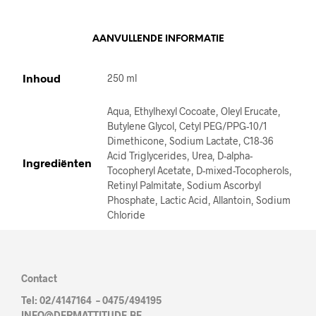
V
E
AANVULLENDE INFORMATIE
:
Inhoud
250 ml
Aqua, Ethylhexyl Cocoate, Oleyl Erucate,
Butylene Glycol, Cetyl PEG/PPG-10/1
Dimethicone, Sodium Lactate, C18-36
Acid Triglycerides, Urea, D-alpha-
Ingrediënten
Tocopheryl Acetate, D-mixed-Tocopherols,
Retinyl Palmitate, Sodium Ascorbyl
Phosphate, Lactic Acid, Allantoin, Sodium
Chloride
Contact
Tel: 02/4147164 – 0475/494195
INFO@DERMATTITUDE.BE