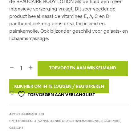
de BEAUCAIRE BODY LOTION als de huid een meer
intensieve verzorging vraagt. Dit zeer voedende
product bevat naast de vitamines E, A, C en D-
panthenol ook nog eens urea, lactic acid en
palmkernolie. Ook bijzonder geschikt voor gelaats- en
lichaamsmassage.
A
TOEVOEGEN AAN WINKELMAND
L
T
KLIK HIER OM IN TE LOGGEN / REGISTREREN
E
TOEVOEGEN AAN VERLANGLIJST
R
N
ARTIKELNUMMER:
153
A
CATEGORIEËN:
3. AANVULLENDE GEZICHTSVERZORGING
,
BEAUCAIRE
,
T
GEZICHT
I