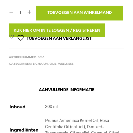
A
TOEVOEGEN AAN WINKELMAND
L
T
KLIK HIER OM IN TE LOGGEN / REGISTREREN
E
TOEVOEGEN AAN VERLANGLIJST
R
N
ARTIKELNUMMER:
3016
A
CATEGORIEËN:
LICHAAM
,
OLIE
,
WELLNESS
T
I
V
E
AANVULLENDE INFORMATIE
:
Inhoud
200 ml
Prunus Armeniaca Kernel Oil, Rosa
Centifolia Oil (nat. id.), D-mixed-
Ingrediënten
Tocopherols, Citronellol, Geraniol, Citral,