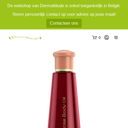
De webshop van Dermattitude is enkel toegankelijk in België.
Neem persoonlijk contact op voor advies op jouw maat!
Contacteer ons
0