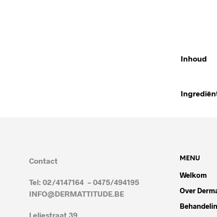
Inhoud
Ingrediën
MENU
Contact
Welkom
Tel: 02/4147164 – 0475/494195
Over Derma
INFO@DERMATTITUDE.BE
Behandeli
Leliestraat 39,