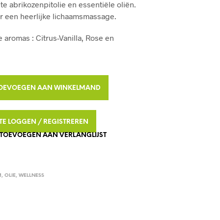
te abrikozenpitolie en essentiële oliën.
D
r een heerlijke lichaamsmassage.
U
C
T
ie aromas : Citrus-Vanilla, Rose en
E
N
I
N
J
A
OEVOEGEN AAN WINKELMAND
E
L
W
I
T
N
N TE LOGGEN / REGISTREREN
E
K
TOEVOEGEN AAN VERLANGLIJST
R
E
L
N
M
A
A
T
N
M
,
OLIE
,
WELLNESS
D
I
.
V
E