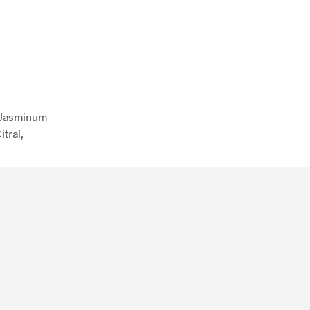
:
 Jasminum
itral,