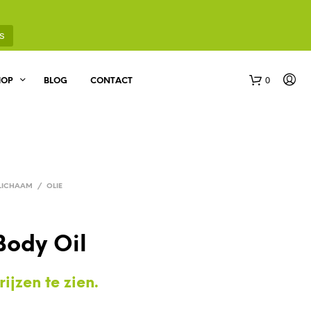
s
0
HOP
BLOG
CONTACT
LICHAAM
/
OLIE
G
Body Oil
E
E
N
ijzen te zien.
P
R
O