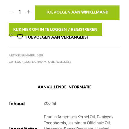
A
TOEVOEGEN AAN WINKELMAND
L
T
KLIK HIER OM IN TE LOGGEN / REGISTREREN
E
TOEVOEGEN AAN VERLANGLIJST
R
N
ARTIKELNUMMER:
3015
A
CATEGORIEËN:
LICHAAM
,
OLIE
,
WELLNESS
T
I
V
E
AANVULLENDE INFORMATIE
:
Inhoud
200 ml
Prunus Armeniaca Kernel Oil, D-mixed-
Tocopherols, Jasminum Officinale Oil,
Ingrediënten
Limonene, Benzyl Benzoate, Linalool,