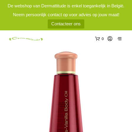
De webshop van Dermattitude is enkel toegankelijk in België.
Neem persoonlijk contact op voor advies op jouw maat!
Contacteer ons
0