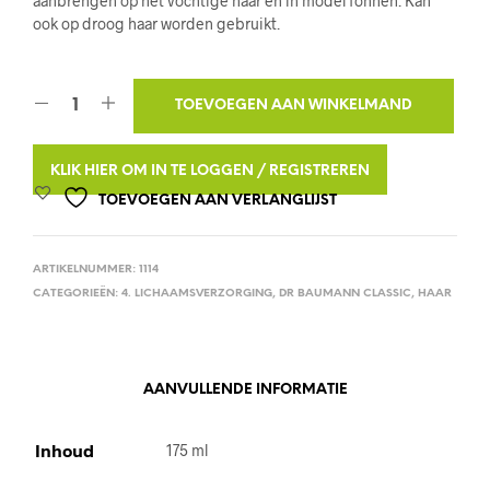
aanbrengen op het vochtige haar en in model föhnen. Kan
ook op droog haar worden gebruikt.
A
TOEVOEGEN AAN WINKELMAND
L
T
KLIK HIER OM IN TE LOGGEN / REGISTREREN
E
TOEVOEGEN AAN VERLANGLIJST
R
N
ARTIKELNUMMER:
1114
A
CATEGORIEËN:
4. LICHAAMSVERZORGING
,
DR BAUMANN CLASSIC
,
HAAR
T
I
V
E
AANVULLENDE INFORMATIE
:
Inhoud
175 ml