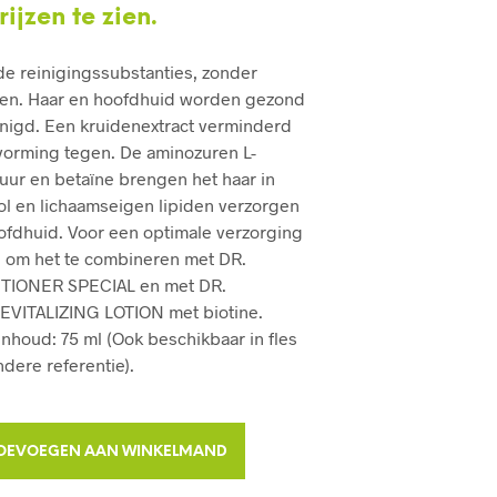
ijzen te zien.
D
U
C
e reinigingssubstanties, zonder
T
en. Haar en hoofdhuid worden gezond
E
nigd. Een kruidenextract verminderd
N
I
vorming tegen. De aminozuren L-
N
zuur en betaïne brengen het haar in
J
ol en lichaamseigen lipiden verzorgen
E
W
ofdhuid. Voor een optimale verzorging
I
 om het te combineren met DR.
N
IONER SPECIAL en met DR.
K
VITALIZING LOTION met biotine.
E
L
Inhoud: 75 ml (Ook beschikbaar in fles
M
ndere referentie).
A
N
D
.
A
OEVOEGEN AAN WINKELMAND
L