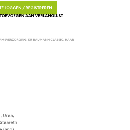
T
N TE LOGGEN / REGISTREREN
E
TOEVOEGEN AAN VERLANGLIJST
R
N
A
T
AAMSVERZORGING
,
DR BAUMANN CLASSIC
,
HAAR
I
V
E
:
, Urea,
Steareth-
e (and)