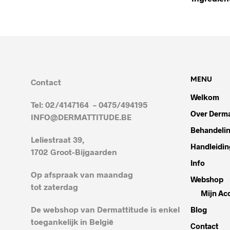
MENU
Contact
Welkom
Tel: 02/4147164 – 0475/494195
Over Derma
INFO@DERMATTITUDE.BE
Behandeli
Leliestraat 39,
Handleidin
1702 Groot-Bijgaarden
Info
Op afspraak van maandag
Webshop
tot zaterdag
Mijn Ac
De webshop van Dermattitude is enkel
Blog
toegankelijk in België
Contact