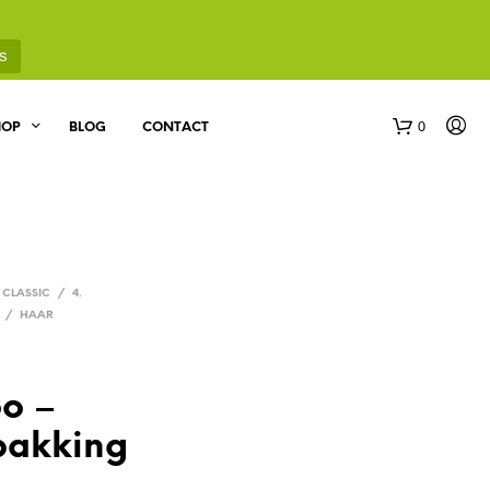
s
0
HOP
BLOG
CONTACT
CLASSIC
/
4.
/
HAAR
G
E
o –
E
N
pakking
P
R
O