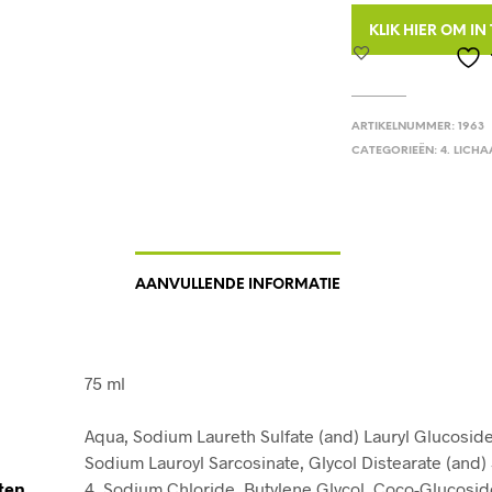
KLIK HIER OM I
ARTIKELNUMMER:
1963
CATEGORIEËN:
4. LICH
AANVULLENDE INFORMATIE
75 ml
Aqua, Sodium Laureth Sulfate (and) Lauryl Glucoside
Sodium Lauroyl Sarcosinate, Glycol Distearate (and) 
ten
4, Sodium Chloride, Butylene Glycol, Coco-Glucosid