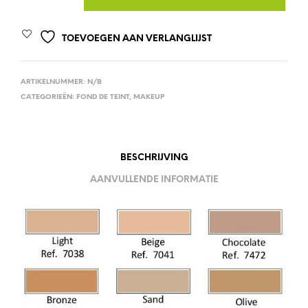
A
TOEVOEGEN AAN VERLANGLIJST
L
T
E
ARTIKELNUMMER:
N/B
CATEGORIEËN:
FOND DE TEINT
,
MAKEUP
R
N
A
T
BESCHRIJVING
I
AANVULLENDE INFORMATIE
V
E
: