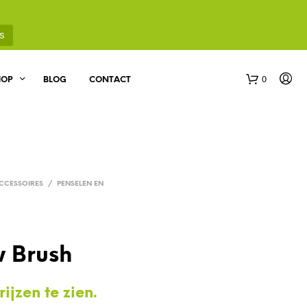
s
0
HOP
BLOG
CONTACT
CCESSOIRES
/
PENSELEN EN
G
E
 Brush
E
N
P
ijzen te zien.
R
O