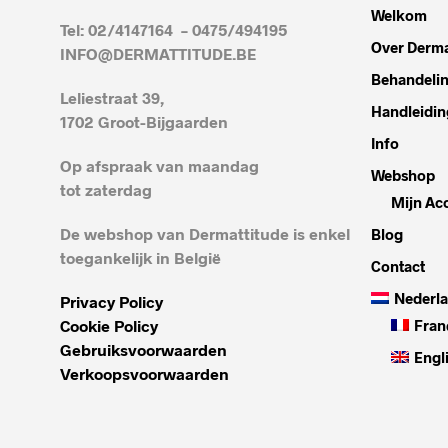
Welkom
Tel: 02/4147164 – 0475/494195
Over Derma
INFO@DERMATTITUDE.BE
Behandeli
Leliestraat 39,
Handleidin
1702 Groot-Bijgaarden
Info
Op afspraak van maandag
Webshop
tot zaterdag
Mijn Ac
De webshop van Dermattitude is enkel
Blog
toegankelijk in België
Contact
Nederl
Privacy Policy
Cookie Policy
Fran
Gebruiksvoorwaarden
Engl
Verkoopsvoorwaarden