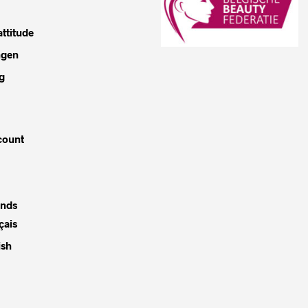
ttitude
ngen
g
count
ands
çais
ish