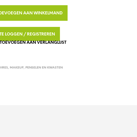
D
U
A
OEVOEGEN AAN WINKELMAND
C
L
T
T
E
N
N TE LOGGEN / REGISTREREN
E
I
TOEVOEGEN AAN VERLANGLIJST
R
N
J
N
E
A
W
T
IRES
,
MAKEUP
,
PENSELEN EN KWASTEN
I
N
I
K
V
E
E
L
M
:
A
N
D
.