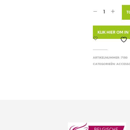
T
KLIK HIER OM I
ARTIKELNUMMER:
7150
CATEGORIEËN:
ACCESSO