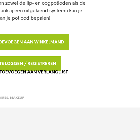
van zowel de lip- en oogpotloden als de
D
Dankzij een uitgekiend systeem kan je
U
C
van je potlood bepalen!
T
E
N
I
A
OEVOEGEN AAN WINKELMAND
N
L
J
T
E
N TE LOGGEN / REGISTREREN
W
E
I
TOEVOEGEN AAN VERLANGLIJST
R
N
N
K
E
A
L
T
IRES
,
MAKEUP
M
I
A
N
V
D
E
.
: