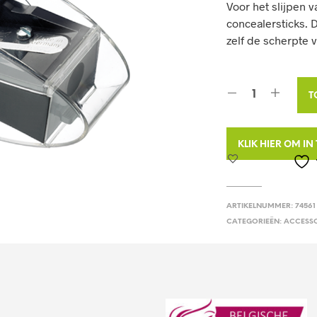
Voor het slijpen 
concealersticks. 
zelf de scherpte 
T
KLIK HIER OM I
ARTIKELNUMMER:
74561
CATEGORIEËN:
ACCESSO