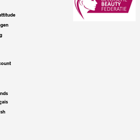
ttitude
ngen
g
count
ands
çais
ish