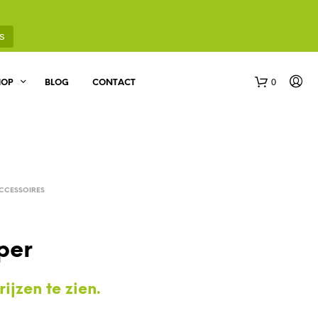
s
0
HOP
BLOG
CONTACT
CCESSOIRES
G
per
E
E
N
ijzen te zien.
P
R
O