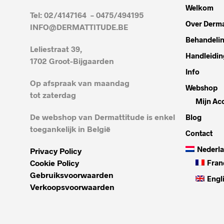
Welkom
Tel: 02/4147164 – 0475/494195
Over Derma
INFO@DERMATTITUDE.BE
Behandeli
Leliestraat 39,
Handleidin
1702 Groot-Bijgaarden
Info
Op afspraak van maandag
Webshop
tot zaterdag
Mijn Ac
De webshop van Dermattitude is enkel
Blog
toegankelijk in België
Contact
Nederl
Privacy Policy
Cookie Policy
Fran
Gebruiksvoorwaarden
Engl
Verkoopsvoorwaarden