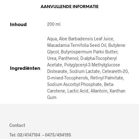
E
AANVULLENDE INFORMATIE
:
Inhoud
200 ml
Aqua, Aloe Barbadensis Leaf Juice,
Macadamia Ternifolia Seed Oil, Butylene
Glycol, Butyrospermum Parkii Butter,
Urea, Panthenol, D-alpha-Tocopheryl
Acetate, Polyglyceryl-3 Methylglucose
Ingrediënten
Distearate, Sodium Lactate, Ceteareth-20,
D-mixed-Tocopherols, Retinyl Palmitate,
Sodium Ascorbyl Phosphate, Beta-
Carotene, Lactic Acid, Allantoin, Xanthan
Gum
Contact
Tel: 02/4147164 – 0475/494195