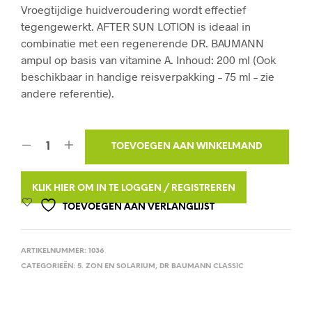
Vroegtijdige huidveroudering wordt effectief
tegengewerkt. AFTER SUN LOTION is ideaal in
combinatie met een regenerende DR. BAUMANN
ampul op basis van vitamine A. Inhoud: 200 ml (Ook
beschikbaar in handige reisverpakking – 75 ml – zie
andere referentie).
A
TOEVOEGEN AAN WINKELMAND
L
T
KLIK HIER OM IN TE LOGGEN / REGISTREREN
E
TOEVOEGEN AAN VERLANGLIJST
R
N
ARTIKELNUMMER:
1036
A
CATEGORIEËN:
5. ZON EN SOLARIUM
,
DR BAUMANN CLASSIC
T
I
V