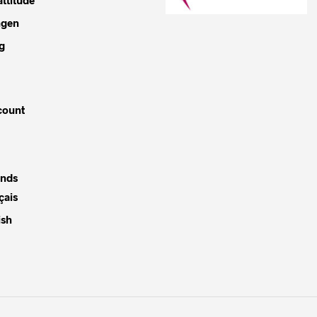
ngen
g
count
ands
çais
ish