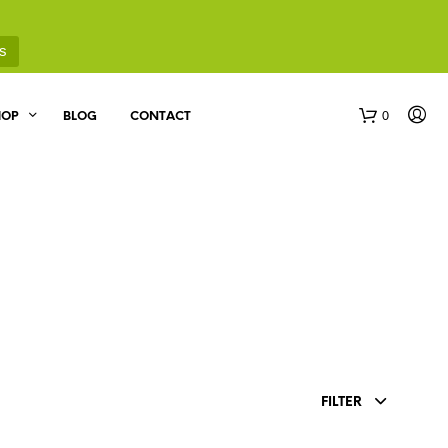
s
0
HOP
BLOG
CONTACT
G
E
E
N
FILTER
P
R
O