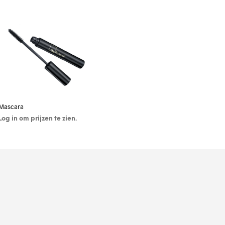
D
U
C
T
E
N
I
N
J
E
W
Mascara
I
Log in om prijzen te zien.
N
K
OPTIES SELECTEREN
E
L
M
A
N
D
.