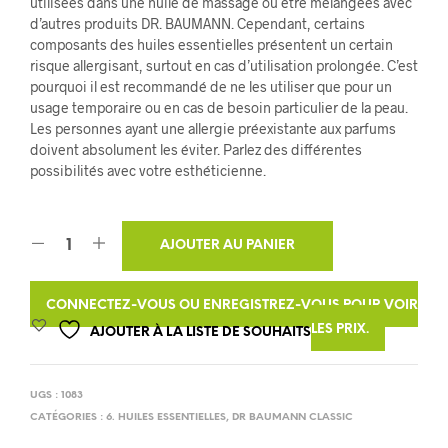
utilisées dans une huile de massage ou être mélangées avec
d’autres produits DR. BAUMANN. Cependant, certains
composants des huiles essentielles présentent un certain
risque allergisant, surtout en cas d’utilisation prolongée. C’est
pourquoi il est recommandé de ne les utiliser que pour un
usage temporaire ou en cas de besoin particulier de la peau.
Les personnes ayant une allergie préexistante aux parfums
doivent absolument les éviter. Parlez des différentes
possibilités avec votre esthéticienne.
A
AJOUTER AU PANIER
L
T
CONNECTEZ-VOUS OU ENREGISTREZ-VOUS POUR VOIR
E
LES PRIX.
AJOUTER À LA LISTE DE SOUHAITS
R
N
UGS :
1083
A
CATÉGORIES :
6. HUILES ESSENTIELLES
,
DR BAUMANN CLASSIC
T