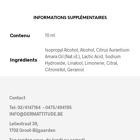
I
V
E
INFORMATIONS SUPPLÉMENTAIRES
:
Contenu
10 ml
Isopropyl Alcohol, Alcohol, Citrus Aurantium
Amara Oil (Nat.id.), Lactic Acid, Sodium
Ingrédients
Hydroxide, Linalool, Limonene, Citral,
Citronellol, Geraniol
Contact
Tel: 02/4147164 – 0475/494195
INFO@DERMATTITUDE.BE
Leliestraat 39,
1702 Groot-Bijgaarden
Sur rendez-vous, du lundi au samedi