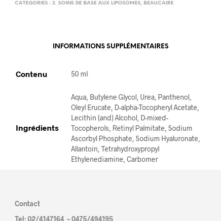
CATÉGORIES :
2. SOINS DE BASE AUX LIPOSOMES
,
BEAUCAIRE
T
I
V
E
INFORMATIONS SUPPLÉMENTAIRES
:
Contenu
50 ml
Aqua, Butylene Glycol, Urea, Panthenol,
Oleyl Erucate, D-alpha-Tocopheryl Acetate,
Lecithin (and) Alcohol, D-mixed-
Ingrédients
Tocopherols, Retinyl Palmitate, Sodium
Ascorbyl Phosphate, Sodium Hyaluronate,
Allantoin, Tetrahydroxypropyl
Ethylenediamine, Carbomer
Contact
Tel: 02/4147164 – 0475/494195