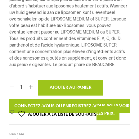
d’abord s’habituer aux liposomes hautement actifs. Wanneer
uw huid gewend is aan de liposomen kunt u eventueel
overschakelen op de LIPOSOME MEDIUM of SUPER. Lorsque
votre peau est habituée aux liposomes, vous pouvez
éventuellement passer au LIPOSOME MEDIUM ou SUPER.
Tous les produits contiennent des vitamines E, A, C, du D-
panthénol et de l’acide hyaluronique. LIPOSOME SUPER
contient une concentration plus élevée d’ingrédients actifs
et des nanosomes ajoutés en supplément, et convient donc
aux peaux exigeantes. Le produit phare de BEAUCAIRE.
A
AJOUTER AU PANIER
L
T
CONNECTEZ-VOUS OU ENREGISTREZ-VOUS POUR VOIR
E
LES PRIX.
AJOUTER À LA LISTE DE SOUHAITS
R
N
UGS :
133
A